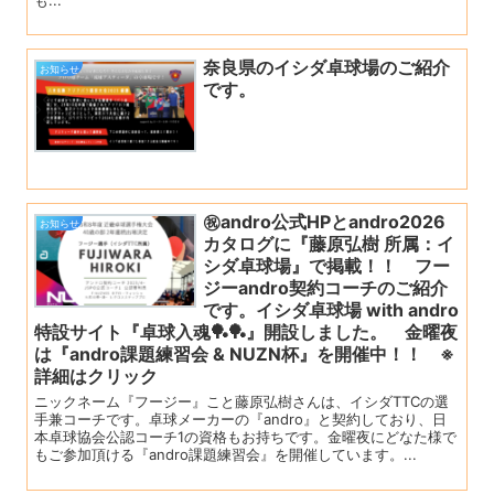
奈良県のイシダ卓球場のご紹介
お知らせ
です。
㊗andro公式HPとandro2026
お知らせ
カタログに『藤原弘樹 所属：イ
シダ卓球場』で掲載！！ フー
ジーandro契約コーチのご紹介
です。イシダ卓球場 with andro
特設サイト『卓球入魂🏓🏓』開設しました。 金曜夜
は『andro課題練習会 & NUZN杯』を開催中！！ ※
詳細はクリック
ニックネーム『フージー』こと藤原弘樹さんは、イシダTTCの選
手兼コーチです。卓球メーカーの『andro』と契約しており、日
本卓球協会公認コーチ1の資格もお持ちです。金曜夜にどなた様で
もご参加頂ける『andro課題練習会』を開催しています。...