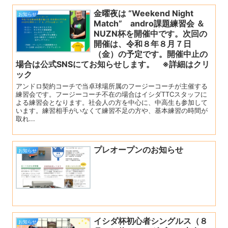
金曜夜は “Weekend Night
お知らせ
Match” andro課題練習会 ＆
NUZN杯を開催中です。次回の
開催は、令和８年８月７日
（金）の予定です。開催中止の
場合は公式SNSにてお知らせします。 ※詳細はクリ
ック
アンドロ契約コーチで当卓球場所属のフージーコーチが主催する
練習会です。フージーコーチ不在の場合はイシダTTCスタッフに
よる練習会となります。社会人の方を中心に、中高生も参加して
います。練習相手がいなくて練習不足の方や、基本練習の時間が
取れ...
プレオープンのお知らせ
お知らせ
イシダ杯初心者シングルス（８
お知らせ