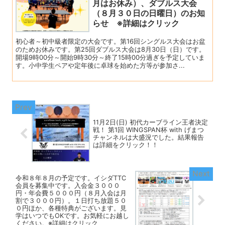
月はお休み）、ダブルス大会
（８月３０日の日曜日）のお知
らせ ※詳細はクリック
初心者～初中級者限定の大会です。第16回シングルス大会はお盆
のためお休みです。第25回ダブルス大会は8月30日（日）です。
開場9時00分～開始9時30分～終了15時00分過ぎを予定していま
す。小中学生ペアや定年後に卓球を始めた方等が参加さ...
11月2日(日) 初代カーブライン王者決定
戦！ 第1回 WINGSPAN杯 with げまつ
チャンネルは大盛況でした。結果報告
は詳細をクリック！！
令和８年８月の予定です。イシダTTC
会員を募集中です。入会金３０００
円・年会費５０００円（８月入会は月
割で３０００円）。１日打ち放題５０
０円ほか、各種特典がございます。見
学はいつでもOKです。お気軽にお越し
ください。※詳細はクリック